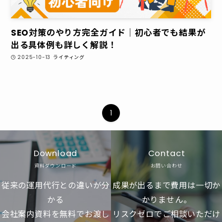
SEO対策のやり方完全ガイド｜初心者でも結果が
出る具体例も詳しく解説！
2025-10-13
ライティング
1
Download
Contact
資料ダウンロード
お問い合わせ
従来の運用代行との違いが分
成果が出るまで費用は一切か
かる
かりません。
会社案内資料を無料でお渡し
リスクゼロでご相談いただけ