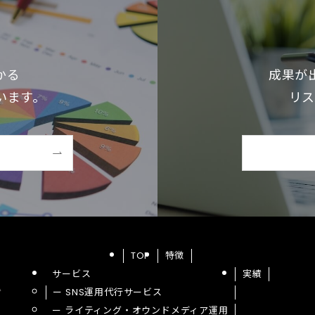
かる
成果が
います。
リス
TOP
特徴
サービス
実績
ー SNS運用代行サービス
ー ライティング・オウンドメディア運用